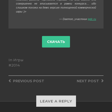
совершенно не вписывается в рамки конкурса… ибо
слишком похожа на демо версию полноценной коммерческой
игры :)»
— Daemon, участник
igdc.ru
In
Игры
2014
PREVIOUS
POST
NEXT
POST
LEAVE A REPLY